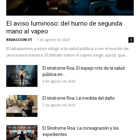
Suscríbete a nuestro boletín diario y
recibe todas las noticias del vapeo y la
El aviso luminoso: del humo de segunda
reducción de daños en tu correo
mano al vapeo
electrónico.
REDACCION VT
-
7 de agosto de 2026
0
Subscribe to our daily clipping and
El tabaquismo pasivo obligó a la salud pública a ver el mundo de
receive all the news of vaping and
una nueva manera. El debate sobre el vapeo exige, quizá, que...
tobacco harm reduction in your email.
El síndrome Roa: El espejo roto de la salud
pública en...
SUBSCRIBIRSE
5 de agosto de 2026
El síndrome Roa: La medida del daño
3 de agosto de 2026
El Síndrome Roa: La consagración y los
expedientes