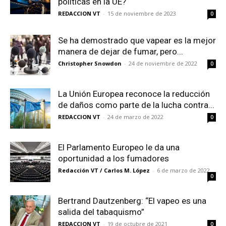
políticas en la UE?
REDACCION VT
-
15 de noviembre de 2023
0
Se ha demostrado que vapear es la mejor
manera de dejar de fumar, pero...
Christopher Snowdon
-
24 de noviembre de 2022
0
La Unión Europea reconoce la reducción
de daños como parte de la lucha contra...
REDACCION VT
-
24 de marzo de 2022
0
El Parlamento Europeo le da una
oportunidad a los fumadores
Redacción VT / Carlos M. López
-
6 de marzo de 2022
0
Bertrand Dautzenberg: “El vapeo es una
salida del tabaquismo”
REDACCION VT
-
19 de octubre de 2021
0